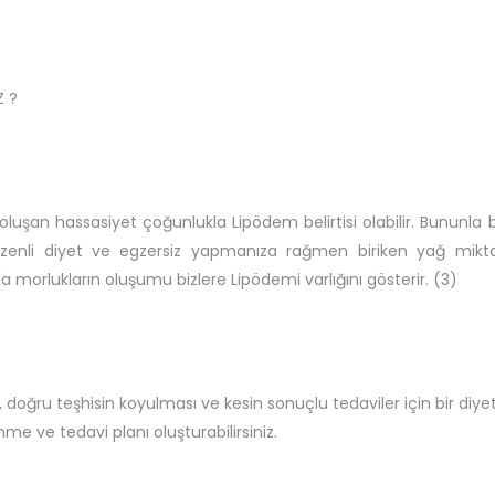
Z ?
oluşan hassasiyet çoğunlukla Lipödem belirtisi olabilir. Bununla bi
düzenli diyet ve egzersiz yapmanıza rağmen biriken yağ mikt
orlukların oluşumu bizlere Lipödemi varlığını gösterir. (3)
, doğru teşhisin koyulması ve kesin sonuçlu tedaviler için bir diye
me ve tedavi planı oluşturabilirsiniz.