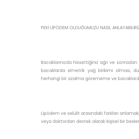
PEKİ LİPÖDEM OLDUĞUMUZU NASIL ANLAYABİLİRİ
Bacaklarınızda hissettiğiniz ağrı ve sonradan 
bacaklarda simetrik yağ birikimi olması, 
herhangi bir azalma görememe ve bacaklarda m
Lipödem ve selülit arasındaki farkları anlamak
veya doktordan destek alarak kişisel bir beslen