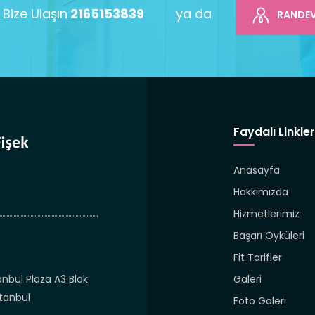
Bize Ulaşın
2165153839
ya da
RANDEV
Faydalı Linkler
Anasayfa
Hakkımızda
Hizmetlerimiz
Başarı Öyküleri
Fit Tarifler
anbul Plaza A3 Blok
Galeri
stanbul
Foto Galeri