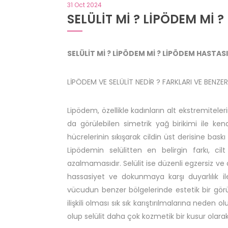
31 Oct 2024
SELÜLİT Mİ ? LİPÖDEM Mİ ?
SELÜLİT Mİ ? LİPÖDEM Mİ ? LİPÖDEM HASTASI 
LİPÖDEM VE SELÜLİT NEDİR ? FARKLARI VE BENZERL
Lipödem, özellikle kadınların alt ekstremitel
da görülebilen simetrik yağ birikimi ile kendi
hücrelerinin sıkışarak cildin üst derisine ba
Lipödemin selülitten en belirgin farkı, cil
azalmamasıdır. Selülit ise düzenli egzersiz ve d
hassasiyet ve dokunmaya karşı duyarlılık ile
vücudun benzer bölgelerinde estetik bir görü
ilişkili olması sık sık karıştırılmalarına neden 
olup selülit daha çok kozmetik bir kusur olarak 