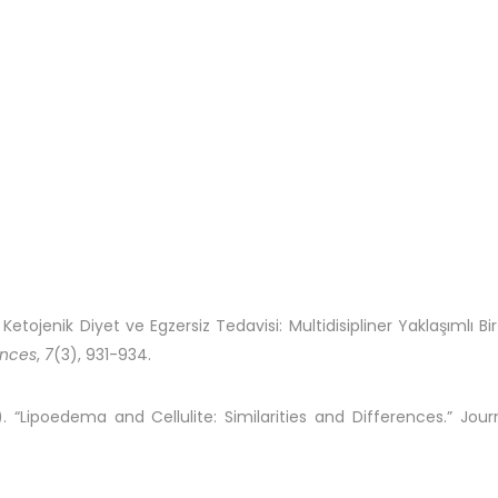
tojenik Diyet ve Egzersiz Tedavisi: Multidisipliner Yaklaşımlı Bi
iences
,
7
(3), 931-934.
. “Lipoedema and Cellulite: Similarities and Differences.” Jour