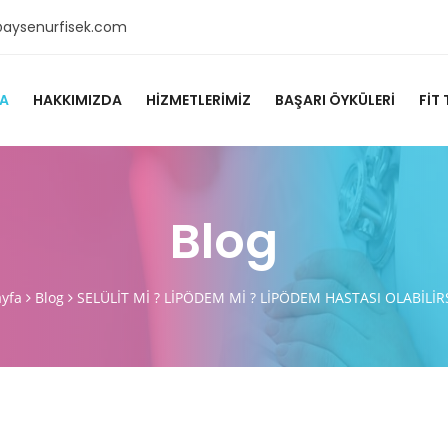
@aysenurfisek.com
A
HAKKIMIZDA
HIZMETLERIMIZ
BAŞARI ÖYKÜLERI
FIT 
Blog
yfa
Blog
SELÜLİT Mİ ? LİPÖDEM Mİ ? LİPÖDEM HASTASI OLABİLİRS