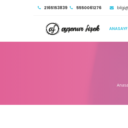
2165153839
5550061276
bilgi
ANASAYF
Anasa