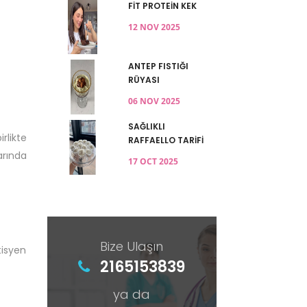
FİT PROTEİN KEK
12 NOV 2025
ANTEP FISTIĞI
RÜYASI
06 NOV 2025
SAĞLIKLI
rlikte
RAFFAELLO TARİFİ
arında
17 OCT 2025
Bize Ulaşın
tisyen
2165153839
ya da