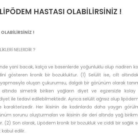
 LİPÖDEM HASTASI OLABİLİRSİNİZ !
OLABİLİRSİNİZ !
İKLERİ NELERDİR ?
erinde yani bacak, kalça ve basenlerde yoğunluklu olup nadiren ko
ni gösteren kronik bir bozukluktur. (1) Selülit ise, cilt altında
skı yapmasıyla oluşan çukurumsu, dalgalı bir görünüm olarak tanım
t altında simetrik biriken yağların diyet ve egzersizle kolay
iyet ile tedavi edilebilmektedir. Ayrıca selülit ağrısız olup lipödemi
 karakterizedir. Her ikisinin de kadınlarda daha yaygın görülm
nüm sorunu oluşturmaları ve ikisinin de deri altında yağ birikm
olur. (2) Son olarak, Lipödem kronik bir bozukluk ve ciddi bir sağlık 
kabul edilir.