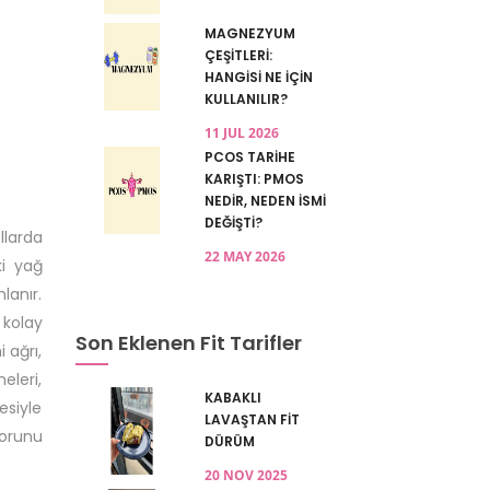
MAGNEZYUM
ÇEŞİTLERİ:
HANGİSİ NE İÇİN
KULLANILIR?
11 JUL 2026
PCOS TARİHE
KARIŞTI: PMOS
NEDİR, NEDEN İSMİ
DEĞİŞTİ?
llarda
22 MAY 2026
ki yağ
lanır.
 kolay
Son Eklenen Fit Tarifler
 ağrı,
eleri,
KABAKLI
esiyle
LAVAŞTAN FİT
sorunu
DÜRÜM
20 NOV 2025