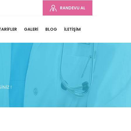
RANDEVU AL
TARIFLER
GALERI
BLOG
İLETIŞIM
İNİZ !