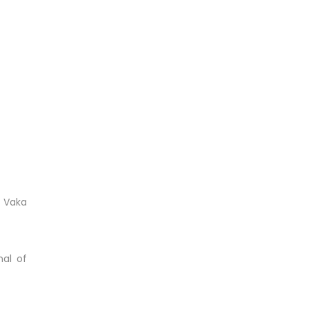
r Vaka
nal of